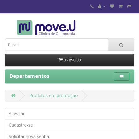
0 - R$0,00
Departamentos
Produtos em promoção
Acessar
Cadastre-se
Solicitar nova senha